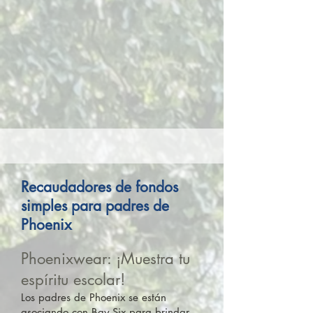
Recaudadores de fondos
simples para padres de
Phoenix
Phoenixwear: ¡Muestra tu
espíritu escolar!
Los padres de Phoenix se están
asociando con Bay Six para brindar