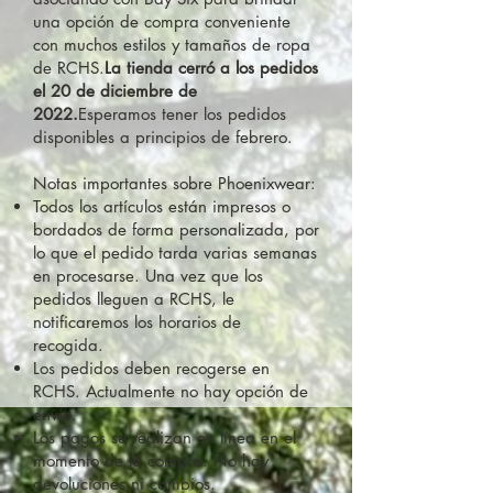
una opción de compra conveniente
con muchos estilos y tamaños de ropa
de RCHS.
La tienda cerró a los pedidos
el 20 de diciembre de
2022.
Esperamos tener los pedidos
disponibles a principios de febrero.
Notas importantes sobre Phoenixwear:​
Todos los artículos están impresos o
bordados de forma personalizada, por
lo que el pedido tarda varias semanas
en procesarse. Una vez que los
pedidos lleguen a RCHS, le
notificaremos los horarios de
recogida.
Los pedidos deben recogerse en
RCHS. Actualmente no hay opción de
envío.
Los pagos se realizan en línea en el
momento de la compra. No hay
devoluciones ni cambios.