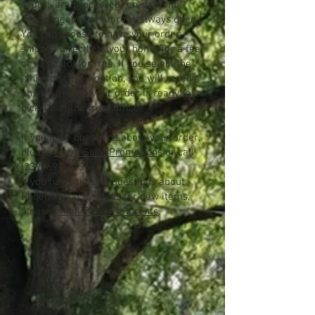
Orders are processed “on-demand”
which means the store is always open!
You can choose to have your order
shipped directly to your home for a fee
or to school for free. If you select the
“ship to school” option, you will receive
an email when your order is ready for
pick-up at the front office.
If you have questions about your order,
please
email Salle Promotions
or call
(239) 691-6736
.
If you have general questions about
Phoenixwear or ideas for new items,
please
email Phoenix Parents
.