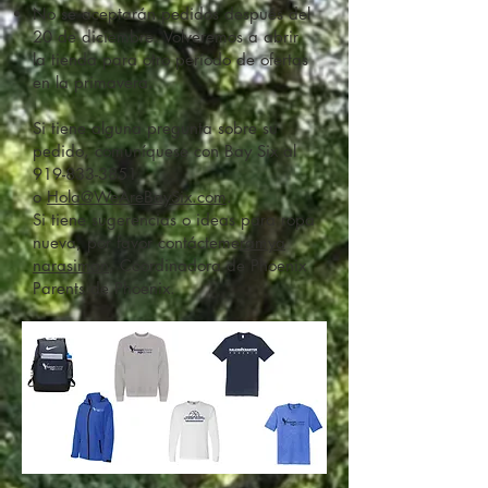
No se aceptarán pedidos después del
20 de diciembre. Volveremos a abrir
la tienda para otro período de ofertas
en la primavera.
Si tiene alguna pregunta sobre su
pedido, comuníquese con Bay Six al
919-833-3851
o
Hola@WeAreBaySix.com
.
Si tiene sugerencias o ideas para ropa
nueva, por favor contácteme
ramya
narasiman
, Coordinadora de Phoenix
Parents de Phoenix.